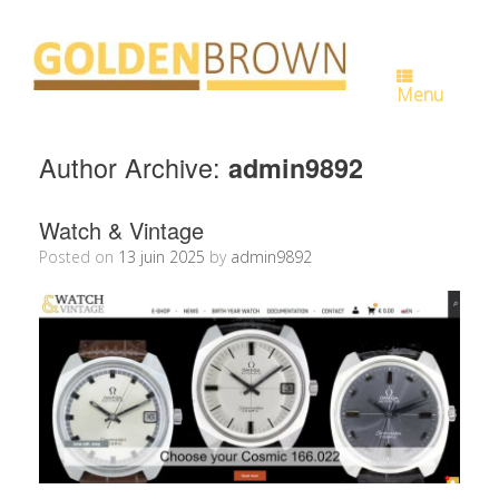
Skip
to
content
Menu
Author Archive:
admin9892
Watch & Vintage
Posted on
13 juin 2025
by
admin9892